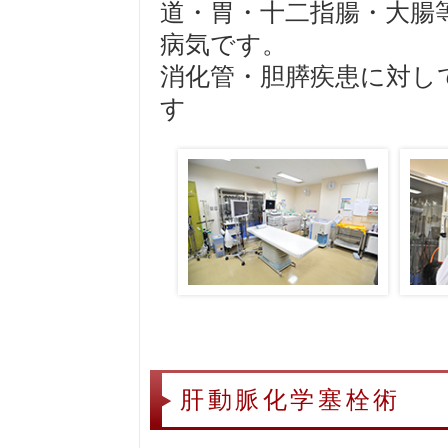
道・胃・十二指腸・大腸
病気です。
消化管・胆膵疾患に対し
す
肝動脈化学塞栓術