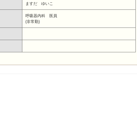
ますだ ゆいこ
呼吸器内科 医員
(非常勤)