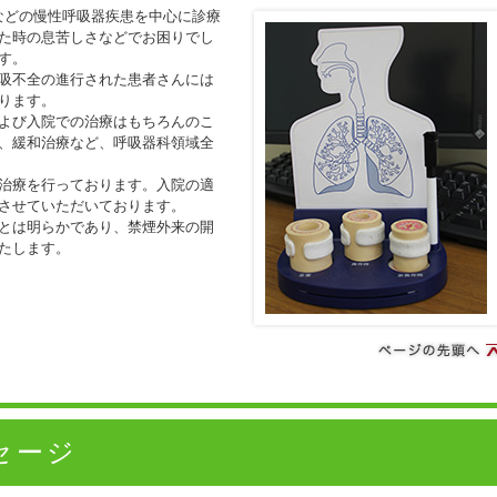
)などの慢性呼吸器疾患を中心に診療
た時の息苦しさなどでお困りでし
す。
吸不全の進行された患者さんには
ります。
よび入院での治療はもちろんのこ
、緩和治療など、呼吸器科領域全
治療を行っております。入院の適
させていただいております。
とは明らかであり、禁煙外来の開
たします。
セージ