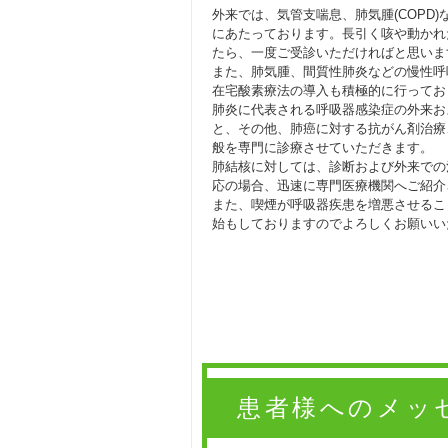
外来では、気管支喘息、肺気腫(COPD
にあたっております。長引く咳や動かれ
たら、一度ご受診いただければと思いま
また、肺気腫、間質性肺炎などの慢性呼
在宅酸素療法の導入も積極的に行ってお
肺炎に代表される呼吸器感染症の外来お
と、その他、肺癌に対する抗がん剤治療
般を専門に診療させていただきます。
肺結核に対しては、診断および外来での
応の場合、迅速に専門医療機関へご紹介
また、喫煙が呼吸器疾患を増悪させるこ
始もしておりますのでよろしくお願いい
患者様へのメッ